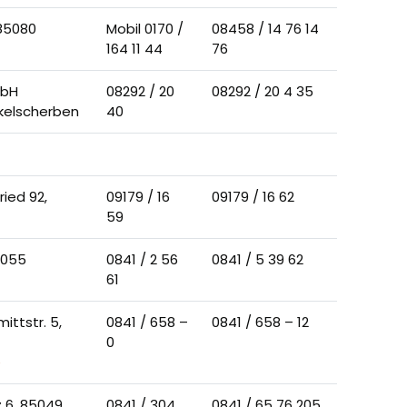
 85080
Mobil 0170 /
08458 / 14 76 14
164 11 44
76
mbH
08292 / 20
08292 / 20 4 35
nkelscherben
40
ried 92,
09179 / 16
09179 / 16 62
59
5055
0841 / 2 56
0841 / 5 39 62
61
ittstr. 5,
0841 / 658 –
0841 / 658 – 12
0
e
 6, 85049
0841 / 304
0841 / 65 76 205