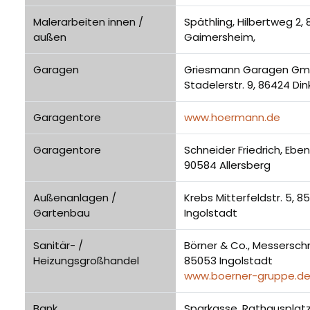
Malerarbeiten innen /
Späthling, Hilbertweg 2,
außen
Gaimersheim,
Garagen
Griesmann Garagen G
Stadelerstr. 9, 86424 Di
Garagentore
www.hoermann.de
Garagentore
Schneider Friedrich, Eben
90584 Allersberg
Außenanlagen /
Krebs Mitterfeldstr. 5, 8
Gartenbau
Ingolstadt
Sanitär- /
Börner & Co., Messerschm
Heizungsgroßhandel
85053 Ingolstadt
www.boerner-gruppe.d
Bank
Sparkasse, Rathausplatz