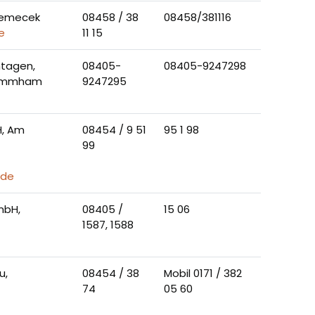
 Nemecek
08458 / 38
08458/381116
e
11 15
tagen,
08405-
08405-9247298
tammham
9247295
H, Am
08454 / 9 51
95 1 98
99
.de
mbH,
08405 /
15 06
1587, 1588
u,
08454 / 38
Mobil 0171 / 382
74
05 60