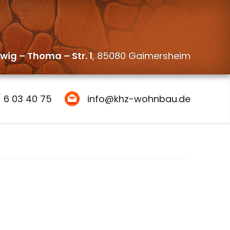
wig – Thoma – Str. 1
, 85080 Gaimersheim
 6 03 40 75
info@khz-wohnbau.de