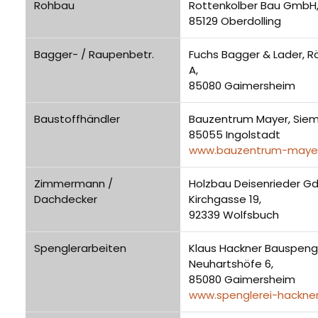
Rohbau
Rottenkolber Bau GmbH, B
85129 Oberdolling
Bagger- / Raupenbetr.
Fuchs Bagger & Lader, R
A,
85080 Gaimersheim
Baustoffhändler
Bauzentrum Mayer, Sieme
85055 Ingolstadt
www.bauzentrum-maye
Zimmermann /
Holzbau Deisenrieder Gd
Dachdecker
Kirchgasse 19,
92339 Wolfsbuch
Spenglerarbeiten
Klaus Hackner Bauspengl
Neuhartshöfe 6,
85080 Gaimersheim
www.spenglerei-hackner