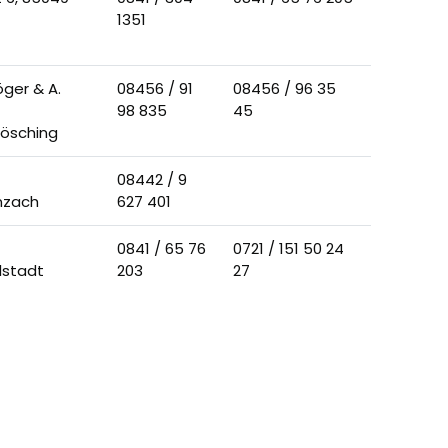
1351
ger & A.
08456 / 91
08456 / 96 35
98 835
45
ösching
08442 / 9
lnzach
627 401
0841 / 65 76
0721 / 151 50 24
olstadt
203
27