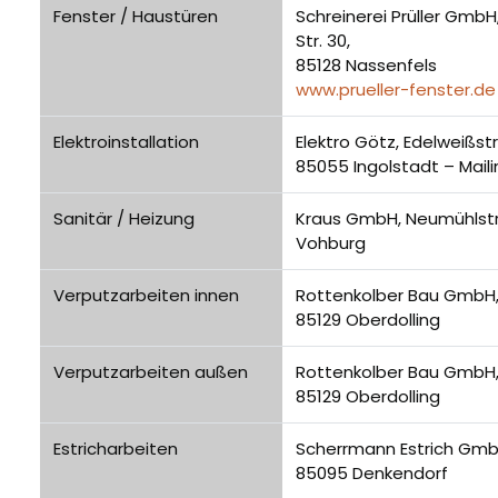
Fenster / Haustüren
Schreinerei Prüller GmbH
Str. 30,
85128 Nassenfels
www.prueller-fenster.de
Elektroinstallation
Elektro Götz, Edelweißstr.
85055 Ingolstadt – Maili
Sanitär / Heizung
Kraus GmbH, Neumühlstr.
Vohburg
Verputzarbeiten innen
Rottenkolber Bau GmbH, B
85129 Oberdolling
Verputzarbeiten außen
Rottenkolber Bau GmbH, B
85129 Oberdolling
Estricharbeiten
Scherrmann Estrich GmbH,
85095 Denkendorf