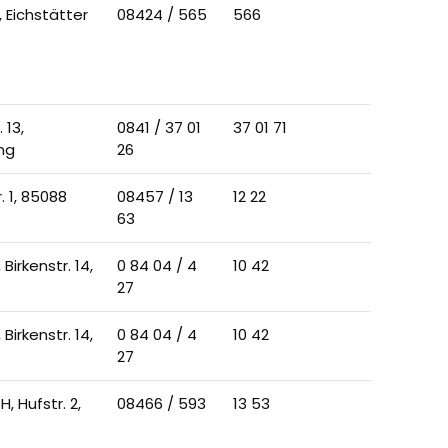
, Eichstätter
08424 / 565
566
 13,
0841 / 37 01
37 01 71
ng
26
 1, 85088
08457 / 13
12 22
63
irkenstr. 14,
0 84 04 / 4
10 42
27
irkenstr. 14,
0 84 04 / 4
10 42
27
 Hufstr. 2,
08466 / 593
13 53