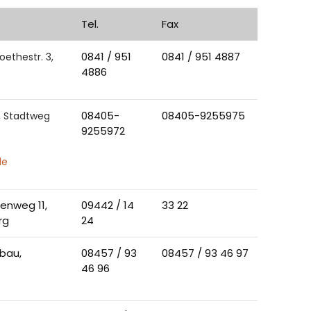
Tel.
Fax
0841 / 951
0841 / 951 4887
ethestr. 3,
4886
08405-
08405-9255975
, Stadtweg
9255972
de
enweg 11,
09442 / 14
33 22
rg
24
bau,
08457 / 93
08457 / 93 46 97
46 96