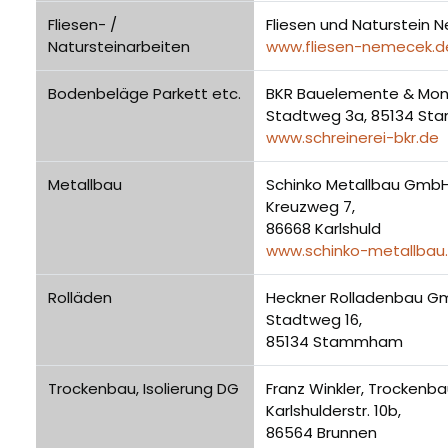
Fliesen- /
Fliesen und Naturstein
Natursteinarbeiten
www.fliesen-nemecek.d
Bodenbeläge Parkett etc.
BKR Bauelemente & Mon
Stadtweg 3a, 85134 S
www.schreinerei-bkr.de
Metallbau
Schinko Metallbau Gmb
Kreuzweg 7,
86668 Karlshuld
www.schinko-metallbau
Rolläden
Heckner Rolladenbau G
Stadtweg 16,
85134 Stammham
Trockenbau, Isolierung DG
Franz Winkler, Trockenba
Karlshulderstr. 10b,
86564 Brunnen